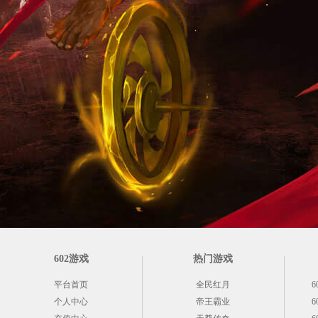
602游戏
热门游戏
平台首页
全民红月
6
个人中心
帝王霸业
6